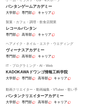
ゲーム・イラスト・CG・eスポーツ
バンタンゲームアカデミー
大学部
専門部
キャリア
製菓・カフェ・調理・飲食店開業
レコールバンタン
専門部
高等部
キャリア
ヘアメイク・ネイル・エステ・ウエディング
ヴィーナスアカデミー
専門部
高等部
キャリア
IT・プログラミング・AI・Web
KADOKAWAドワンゴ情報工科学院
大学部
専門部
高等部
キャリア
動画クリエイター・動画編集・VTuber・歌い手
バンタンクリエイターアカデミー
大学部
専門部
高等部
キャリア