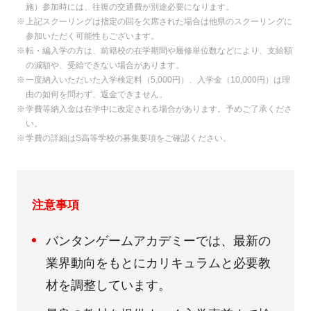
施）参加時には、往復の交通費が別途必要になります。
上記スクーリングは指定の回を欠席された場合は他県のスクーリングに
参加いただく可能性もございます。
転・編入学の方は、前籍校の在学期間や履修単位数などにより、支給額
の減額や、受給できない場合があります。
一度納入いただいた入学検定料（5,000円）、入学金（10,000円）は理
由の如何を問わず、返金できません。
学費等納入金は在学中に改定される場合があります。予めご了承くださ
い。
学費の詳細はS高等学校の募集要項をご確認ください。
注意事項
バンタンゲームアカデミーでは、最新の
業界動向をもとにカリキュラムと必要教
材を調整しています。