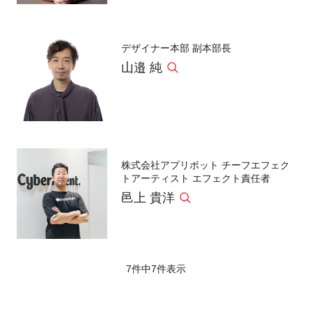
デザイナー本部 副本部長
山邉 純
株式会社アプリボット チーフエフェク
トアーティスト エフェクト責任者
邑上 貴洋
7件中
7
件表示