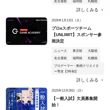
名古屋校
福岡校
札幌校
詳しくみる
2026年1月13日（火）
プロeスポーツチーム
【UNLIMIT】スポンサー参
画決定
ニュース
東京校
大阪校
名古屋校
福岡校
札幌校
プロゲーマー・動画クリエイタ
ー専攻【3年制】
詳しくみる
2025年12月28日（日）
【一般入試】欠員募集開
始！