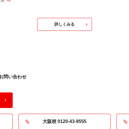
開に、
メン
具体的なアドバイスが満載でした。また、参
ゲーム
開催
加者が持参した作品への批評も行い、制作意
は失敗
バン
欲を高める実践的な学びの機会となりまし
詳しくみる
多くの
４作
た。
応答で
『SYN
質問を
にて
受ける
イター
生たち
まし
お問い合わせ
大阪校 0120-43-9555