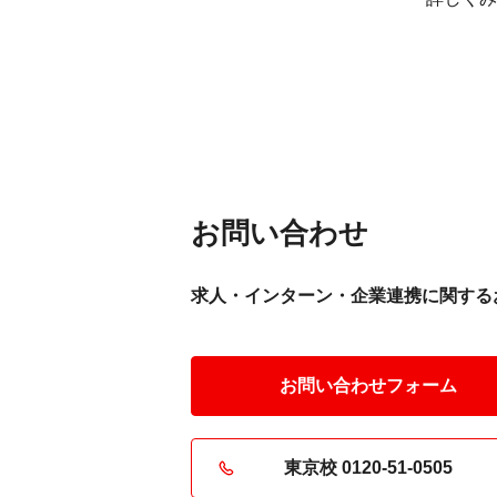
係者しか見られなかった制作映像の公
会場は驚きと拍手に包まれました。「
制作は毎回が初めての挑戦。大切なの
をどう改善するか」という言葉には、
学生が深くうなずきます。後半の質疑
は、最初は緊張していた学生も次々と
投げかけ、プロから直接アドバイスを
貴重な時間となりました。現役クリエ
お問い合わせ
の熱量とリアルな制作話に触れ、在校
の決意がさらに強まるイベントとなり
求人・インターン・企業連携に関する
た。
お問い合わせフォーム
東京校 0120-51-0505