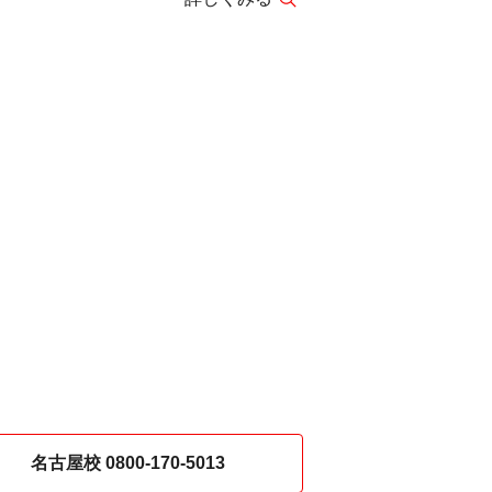
バーを対象としたデザインコンテストを
しました。100を超える応募の中から、
タンゲームアカデミーの応募デザインの
品が選出！4名の受賞作品は
DUALITY Echo of Ada』のゲーム内
衣装として実装いただく予定です。
名古屋校 0800-170-5013