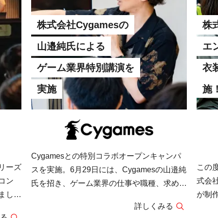
株式会社Cygamesの
株
山邉純氏による
エ
ゲーム業界特別講演を
衣
実施
施
Cygamesとの特別コラボオープンキャンパ
リーズ
この
スを実施。6月29日には、Cygamesの山邉純
コン
式会
氏を招き、ゲーム業界の仕事や職種、求めら
まし
が制作
れるスキルについて解説。業界事情や学生時
詳しくみる
や、関
of 
代に磨くべきポイント、熱中すべきことなど
る