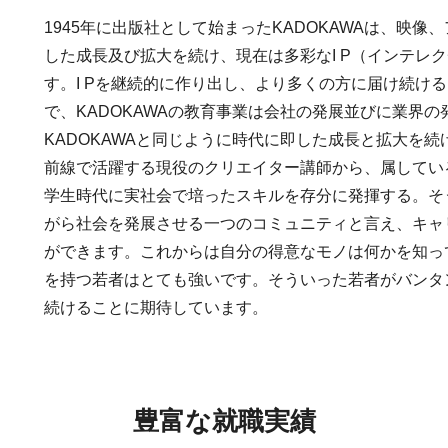
1945年に出版社として始まったKADOKAWAは、映
した成長及び拡大を続け、現在は多彩なI P（インテレ
す。I Pを継続的に作り出し、より多くの方に届け続け
で、KADOKAWAの教育事業は会社の発展並びに業界
KADOKAWAと同じように時代に即した成長と拡大を
前線で活躍する現役のクリエイター講師から、属してい
学生時代に実社会で培ったスキルを存分に発揮する。そ
がら社会を発展させる一つのコミュニティと言え、キャ
ができます。これからは自分の得意なモノは何かを知っ
を持つ若者はとても強いです。そういった若者がバンタ
続けることに期待しています。
豊富な就職実績