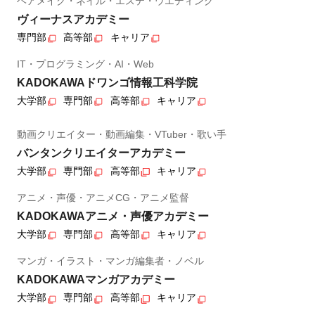
ヘアメイク・ネイル・エステ・ウエディング
ヴィーナスアカデミー
専門部
高等部
キャリア
IT・プログラミング・AI・Web
KADOKAWAドワンゴ情報工科学院
大学部
専門部
高等部
キャリア
動画クリエイター・動画編集・VTuber・歌い手
バンタンクリエイターアカデミー
大学部
専門部
高等部
キャリア
アニメ・声優・アニメCG・アニメ監督
KADOKAWAアニメ・声優アカデミー
大学部
専門部
高等部
キャリア
マンガ・イラスト・マンガ編集者・ノベル
KADOKAWAマンガアカデミー
大学部
専門部
高等部
キャリア