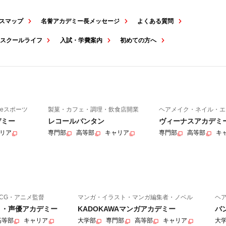
スマップ
名誉アカデミー長メッセージ
よくある質問
スクールライフ
入試・学費案内
初めての方へ
eスポーツ
製菓・カフェ・調理・飲食店開業
ヘアメイク・ネイル・エ
デミー
レコールバンタン
ヴィーナスアカデミ
リア
専門部
高等部
キャリア
専門部
高等部
キ
CG・アニメ監督
マンガ・イラスト・マンガ編集者・ノベル
ヘ
ニメ・声優アカデミー
KADOKAWAマンガアカデミー
バ
高等部
キャリア
大学部
専門部
高等部
キャリア
大