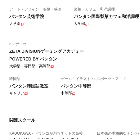
アート・デザイン・映像・映画
製菓・カフェ・和洋調理
バンタン芸術学院
バンタン国際製菓カフェ和洋調理
大学部
大学部
eスポーツ
ZETA DIVISIONゲーミングアカデミー
POWERED BY バンタン
大学部・専門部・高等部
韓国語
ゲーム・イラスト・eスポーツ・アニメ
バンタン韓国語教室
バンタン中等部
キャリア
中等部
関連スクール
KADOKAWA・ドワンゴが創るネットの高校
日本発の本格的なオンラ