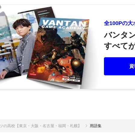
全100Pの
バンタ
すべてが
資
ポーツの高校【東京・大阪・名古屋・福岡・札幌】
用語集