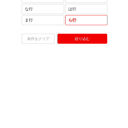
な行
は行
ま行
ら行
条件をクリア
絞り込む