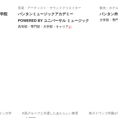
音楽・アーティスト・サウンドクリエイター
観光・ホテ
学院
バンタンミュージックアカデミー
バンタン外
大学部・専
POWERED BY ユニバーサル ミュージック
高等部・専門部・大学部・キャリア
イン大学
N高グループと共通したあたらしい教育
角川ドワンゴ学園が