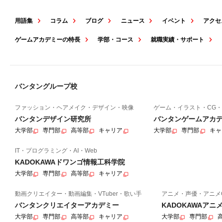
用語集
コラム
ブログ
ニュース
イベント
アクセ
ゲームアカデミーの特長
学部・コース
就職実績・サポート
バンタングループ校
ファッション・ヘアメイク・デザイン・映像
ゲーム・イラスト・CG・
バンタンデザイン研究所
バンタンゲームアカ
大学部
専門部
高等部
キャリア
大学部
専門部
キャ
IT・プログラミング・AI・Web
KADOKAWAドワンゴ情報工科学院
大学部
専門部
高等部
キャリア
動画クリエイター・動画編集・VTuber・歌い手
アニメ・声優・アニメ
バンタンクリエイターアカデミー
KADOKAWAア
大学部
専門部
高等部
キャリア
大学部
専門部