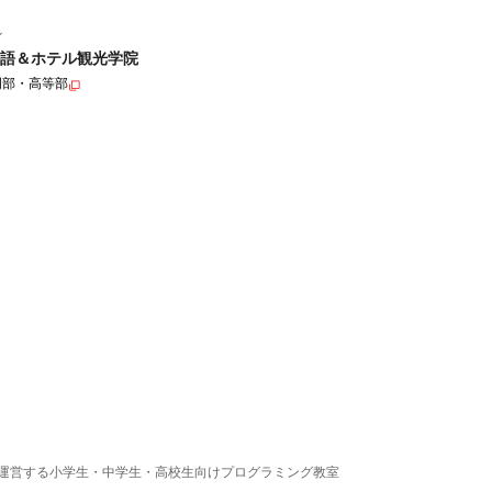
ル
語＆ホテル観光学院
門部・高等部
運営する小学生・中学生・高校生向けプログラミング教室