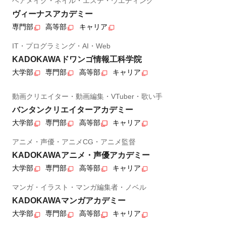
ヘアメイク・ネイル・エステ・ウエディング
ヴィーナスアカデミー
専門部
高等部
キャリア
IT・プログラミング・AI・Web
KADOKAWAドワンゴ情報工科学院
大学部
専門部
高等部
キャリア
動画クリエイター・動画編集・VTuber・歌い手
バンタンクリエイターアカデミー
大学部
専門部
高等部
キャリア
アニメ・声優・アニメCG・アニメ監督
KADOKAWAアニメ・声優アカデミー
大学部
専門部
高等部
キャリア
マンガ・イラスト・マンガ編集者・ノベル
KADOKAWAマンガアカデミー
大学部
専門部
高等部
キャリア