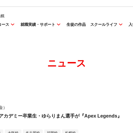
札幌
コース
就職実績・サポート
生徒の作品
スクールライフ
入
ニュース
（金）
カデミー卒業生・ゆらりまん選手が『Apex Legends』