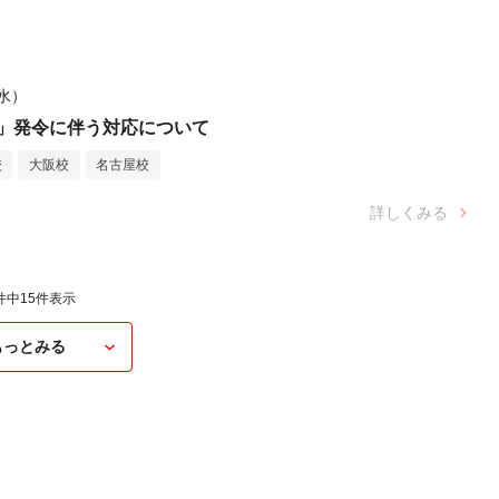
（水）
」発令に伴う対応について
校
大阪校
名古屋校
詳しくみる
件中
15
件表示
もっとみる