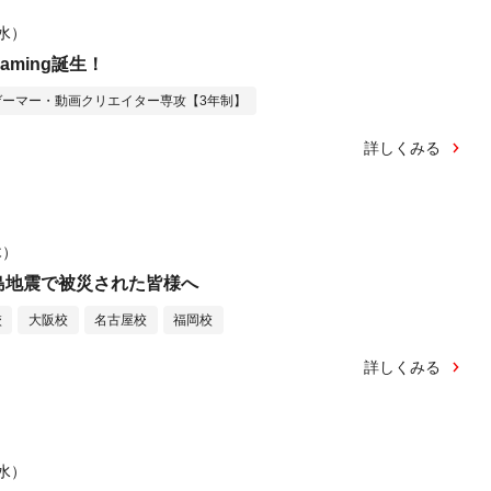
（水）
 gaming誕生！
ゲーマー・動画クリエイター専攻【3年制】
詳しくみる
木）
島地震で被災された皆様へ
校
大阪校
名古屋校
福岡校
詳しくみる
（水）