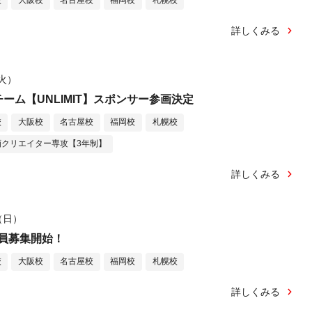
校
大阪校
名古屋校
福岡校
札幌校
詳しくみる
（火）
ーム【UNLIMIT】スポンサー参画決定
校
大阪校
名古屋校
福岡校
札幌校
クリエイター専攻【3年制】
詳しくみる
日（日）
員募集開始！
校
大阪校
名古屋校
福岡校
札幌校
詳しくみる