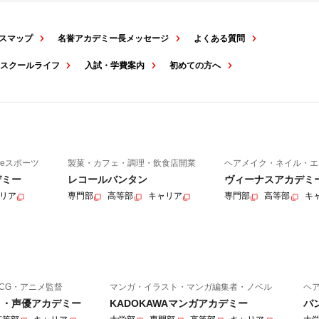
スマップ
名誉アカデミー長メッセージ
よくある質問
スクールライフ
入試・学費案内
初めての方へ
eスポーツ
製菓・カフェ・調理・飲食店開業
ヘアメイク・ネイル・エ
デミー
レコールバンタン
ヴィーナスアカデミ
リア
専門部
高等部
キャリア
専門部
高等部
キ
CG・アニメ監督
マンガ・イラスト・マンガ編集者・ノベル
ヘ
ニメ・声優アカデミー
KADOKAWAマンガアカデミー
バ