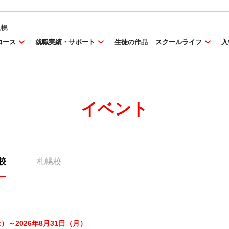
札幌
コース
就職実績・サポート
生徒の作品
スクールライフ
入
イベント
校
札幌校
土）～2026年8月31日（月）