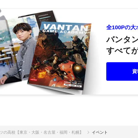
全100Pの
バンタ
すべてが
資
ポーツの高校【東京・大阪・名古屋・福岡・札幌】
イベント