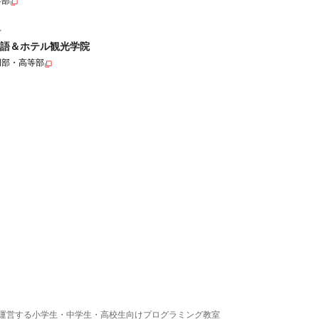
学部
ル
語＆ホテル観光学院
門部・高等部
運営する小学生・中学生・高校生向けプログラミング教室