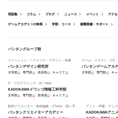
用語集
コラム
ブログ
ニュース
イベント
アクセ
ゲームアカデミーの特長
学部・コース
就職実績・サポート
バンタングループ校
ファッション・ヘアメイク・デザイン・映像
ゲーム・イラスト・CG・
バンタンデザイン研究所
バンタンゲームアカ
大学部
専門部
高等部
キャリア
大学部
専門部
キャ
IT・プログラミング・AI・Web
KADOKAWAドワンゴ情報工科学院
大学部
専門部
高等部
キャリア
動画クリエイター・動画編集・VTuber・歌い手
アニメ・声優・アニメ
バンタンクリエイターアカデミー
KADOKAWAア