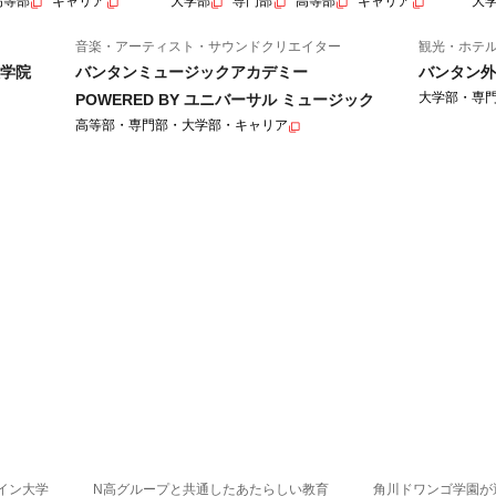
高等部
キャリア
大学部
専門部
高等部
キャリア
大
音楽・アーティスト・サウンドクリエイター
観光・ホテ
学院
バンタンミュージックアカデミー
バンタン外
大学部・専
POWERED BY ユニバーサル ミュージック
高等部・専門部・大学部・キャリア
イン大学
N高グループと共通したあたらしい教育
角川ドワンゴ学園が