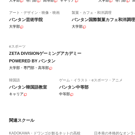
大学部
専門部
高等部
キャリア
大学部
専門部
アート・デザイン・映像・映画
製菓・カフェ・和洋調理
バンタン芸術学院
バンタン国際製菓カフェ和洋調理
大学部
大学部
eスポーツ
ZETA DIVISIONゲーミングアカデミー
POWERED BY バンタン
大学部・専門部・高等部
韓国語
ゲーム・イラスト・eスポーツ・アニメ
バンタン韓国語教室
バンタン中等部
キャリア
中等部
関連スクール
KADOKAWA・ドワンゴが創るネットの高校
日本発の本格的なオンラ