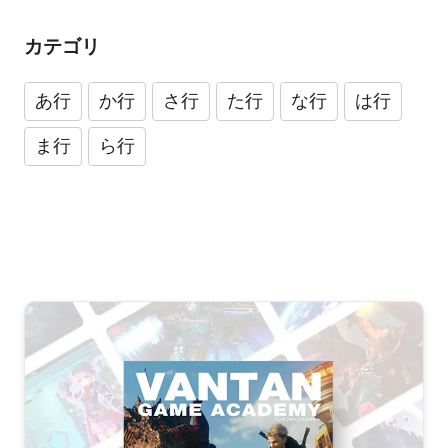
カテゴリ
あ行
か行
さ行
た行
な行
は行
ま行
ら行