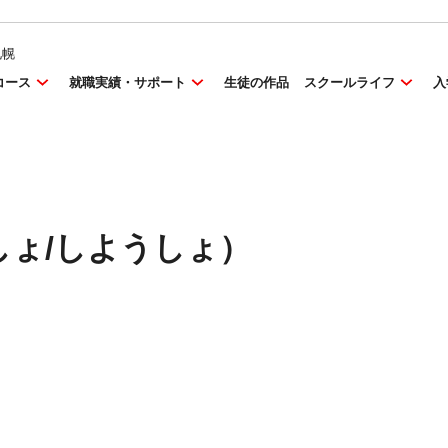
札幌
コース
就職実績・サポート
生徒の作品
スクールライフ
入
しょ/しようしょ）