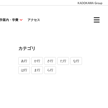
学案内・学費
アクセス
カテゴリ
あ行
か行
さ行
た行
な行
は行
ま行
ら行