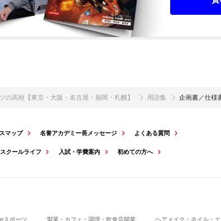
ポーツの高校【東京・大阪・名古屋・福岡・札幌】
用語集
企画書／仕様
スマップ
名誉アカデミー長メッセージ
よくある質問
スクールライフ
入試・学費案内
初めての方へ
eスポーツ
製菓・カフェ・調理・飲食店開業
ヘアメイク・ネイル・エ