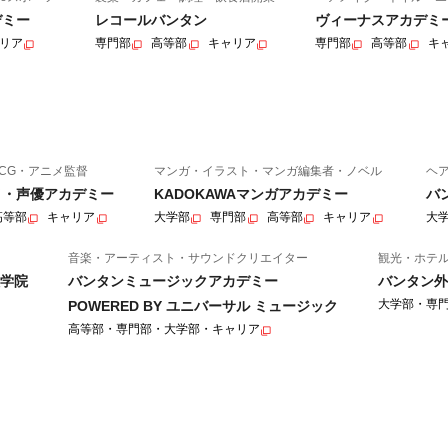
デミー
レコールバンタン
ヴィーナスアカデミ
リア
専門部
高等部
キャリア
専門部
高等部
キ
CG・アニメ監督
マンガ・イラスト・マンガ編集者・ノベル
ヘ
ニメ・声優アカデミー
KADOKAWAマンガアカデミー
バ
高等部
キャリア
大学部
専門部
高等部
キャリア
大
音楽・アーティスト・サウンドクリエイター
観光・ホテ
学院
バンタンミュージックアカデミー
バンタン外
大学部・専
POWERED BY ユニバーサル ミュージック
高等部・専門部・大学部・キャリア