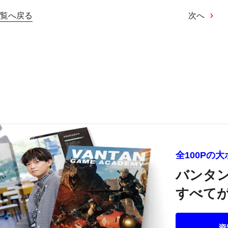
覧へ戻る
次へ
全100Pの
バンタ
すべてが
資