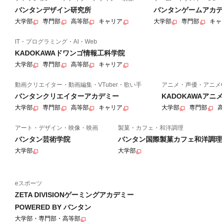
バンタンデザイン研究所
バンタンゲームアカ
大学部
専門部
高等部
キャリア
大学部
専門部
キャ
IT・プログラミング・AI・Web
KADOKAWAドワンゴ情報工科学院
大学部
専門部
高等部
キャリア
動画クリエイター・動画編集・VTuber・歌い手
アニメ・声優・アニメ
バンタンクリエイターアカデミー
KADOKAWAア
大学部
専門部
高等部
キャリア
大学部
専門部
アート・デザイン・映像・映画
製菓・カフェ・和洋調理
バンタン芸術学院
バンタン国際製菓カフェ和洋調理
大学部
大学部
eスポーツ
ZETA DIVISIONゲーミングアカデミー
POWERED BY バンタン
大学部・専門部・高等部