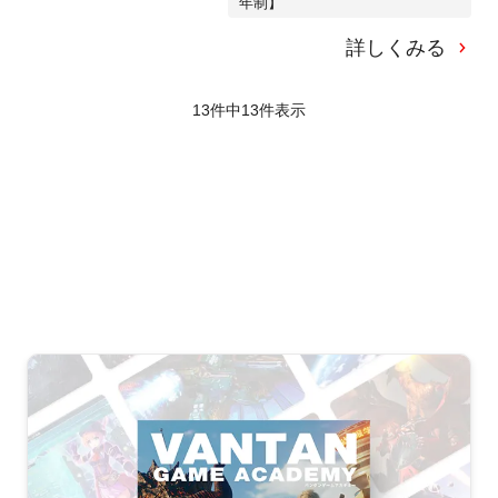
年制】
詳しくみる
13件中
13
件表示