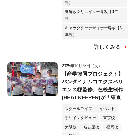
制】
謎解きクリエイター専攻【3年
制】
キャラクターデザイナー専攻【3
年制】
詳しくみる
2025年10月28日（火）
【産学協同プロジェクト】
バンダイナムコエクスペリ
エンス様監修、在校生制作
[BEAT:KEEPER]が「東京ゲ
ームショウ2025」でお披露
スクールライフ
イベント
目！
学生インタビュー
東京校
大阪校
名古屋校
福岡校