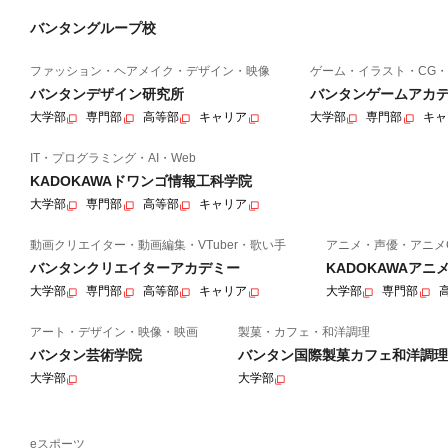
バンタングループ校
ファッション・ヘアメイク・デザイン・映像
ゲーム・イラスト・CG・
バンタンデザイン研究所
バンタンゲームアカ
大学部
専門部
高等部
キャリア
大学部
専門部
キャ
IT・プログラミング・AI・Web
KADOKAWAドワンゴ情報工科学院
大学部
専門部
高等部
キャリア
動画クリエイター・動画編集・VTuber・歌い手
アニメ・声優・アニメ
バンタンクリエイターアカデミー
KADOKAWAア
大学部
専門部
高等部
キャリア
大学部
専門部
アート・デザイン・映像・映画
製菓・カフェ・和洋調理
バンタン芸術学院
バンタン国際製菓カフェ和洋調理
大学部
大学部
eスポーツ