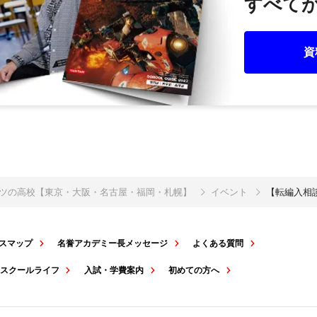
すべてが
資
ポーツの高校【東京・大阪・名古屋・福岡・札幌】
イベント
【転編入相
スマップ
名誉アカデミー長メッセージ
よくある質問
スクールライフ
入試・学費案内
初めての方へ