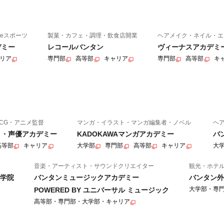
eスポーツ
製菓・カフェ・調理・飲食店開業
ヘアメイク・ネイル・エ
デミー
レコールバンタン
ヴィーナスアカデミ
リア
専門部
高等部
キャリア
専門部
高等部
キ
CG・アニメ監督
マンガ・イラスト・マンガ編集者・ノベル
ヘ
ニメ・声優アカデミー
KADOKAWAマンガアカデミー
バ
高等部
キャリア
大学部
専門部
高等部
キャリア
大
音楽・アーティスト・サウンドクリエイター
観光・ホテ
学院
バンタンミュージックアカデミー
バンタン外
大学部・専
POWERED BY ユニバーサル ミュージック
高等部・専門部・大学部・キャリア